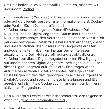
Telekom haben sich zum offiziellen ersten
Spatenstich in Witten getroffen. In den kommenden
drei Jahren sollen in allen Städten des Kreises
Versorgungslücken des schnellen Internets
geschlossen werden. Bund und Land fördern das
Vorhaben mit gut 19 Millionen Euro. Weit mehr als
4.000 Hausanschlüsse sollen davon profitieren. Bis
März 2023 sollen 98 Prozent aller Haushalte in den
geförderten Bereichen über mindestens 50 MBit/s
Downloadgeschwindigkeit verfügen.
Anzeige