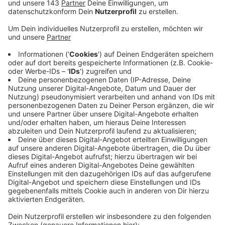
Die Briefwahl kann man auch per E-Mail oder per
Post beantragen und sich die Unterlagen nach
Hause schicken lassen.
Veröffentlicht:
Mittwoch, 20.08.2025 08:40
Anzeige
Die Öffnungszeiten
Briefwahlbüro Ennepetal: Voerder Str. 39,
montags bis freitags von 8:00 bis 13:00 Uhr und
zusätzlich an montags und donnerstags von 14:00
bis 17:00 Uhr geöffnet.
Briefwahlbüro Witten: Obergeschoss des
Nordflügels im Rathaus, montags bis mittwochs
zwischen 8 und 16 Uhr, donnerstags von 8 bis 18
Uhr und freitags von 8 bis 13 Uhr (am 12.09. bis 15