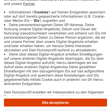
Region: Wo neu gebaut wird muss auch abgerissen
werden. Das gilt ab heute für den äußeren Teil der
Hengsteybrücke der A1. Seit heute (18.12.) 16.00 Uhr
bis Dienstag 13.00 Uhr wird dazu die Auffahrt Hagen-
Nord in Richtung Köln gesperrt. Außerdem steht
zwischen Hagen-Nord und Hagen-West nur eine
Fahrspur zur Verfügung. Umleitungen sind eingerichtet.
Anzeige
Anzeige
Anzeige