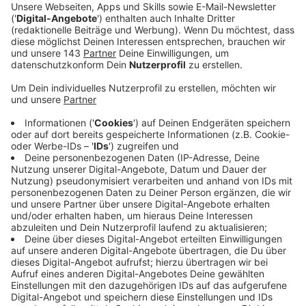
Veröffentlicht:
Freitag, 19.02.2021 10:36
Anzeige
Aufgrund von Corona sollte das online gemacht
werden. Das Feuerwehrhaus Nord zwischen
Blankensteiner Straße, Bergstraße und der Straße
„Zum Ludwigstal“ soll auf zwei Etagen
Schulungsräume, Büros und Garagen für die
Einsatzfahrzeuge bekommen. Außerdem ist eine
Lärmschutzwand geplant. Die Bürgerbeteiligung läuft
bis zum 19. März. Einen Link zum Bauplan für das
Feuerwehrhaus in Hattingen gibt's auf rer.de und in
unserer App.
Hier
geht's zu den Planunterlagen und weiteren Infos,