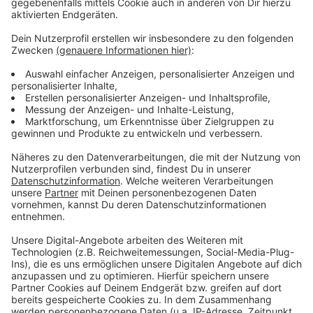
wie Gutachten oder der Begründung des
Bebauungsplanes (dort siehe „aktuelle
Bürgerbeteiligungen“).
Fragen und Bedenken können auch per Mail an
fb61@hattingen.de oder per Postweg übermittelt
werden. Ergänzend können die Unterlagen im gleichen
Zeitraum im Eingangsbereich des
Verwaltungsgebäudes der Stadtplanung und
Stadtentwicklung, Hüttenstraße 43, eingesehen
werden. Vor Ort muss ein Mund- und Nasenschutz
getragen werden.
Baudezernent Jens Hendrix fasst in einem kurzen
Video
die wichtigsten Informationen zum Bauvorhaben
zusammen und stellt einzelnen Planungsdetails vor.
Anzeige