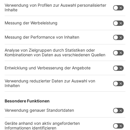
binnen sieben Tagen, drei Tage in Folge geben, dann
sollen die Regeln, die bis zum 7. März gegolten haben,
wieder greifen. Die sogenannte Corona-Notbremse
tritt dann in Kraft.
Anzeige
Nächster Bund-Länder-Gipfel am 22. März
Anzeige
Wie es in Deutschland weitergeht, vor allem in Hinblick
auf Kontaktbeschränkungen und allgemein der
Fahrplan rund um Ostern, wird auf der nächsten
Schalte zwischen Bundeskanzlerin Merkel und den
Ministerpräsident*innen am 22. März entschieden.
Autor: Joachim Schultheis (mit dpa)