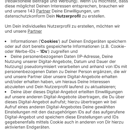
Museen, Galerien, zoologische und botanische
Gärten
dürfen ab dem 8.3. wieder mit
Terminvergabe öffnen, wenn die Inzidenz 0 bis
100 beträgt.
Sport in kleinen Gruppen bis zu zehn Personen
im Freien
wird ab dem 8. März wieder erlaubt sein
- wenn die Inzidenz nicht zu hoch ist (über 50).
(kontaktfrei - heißt kein Mannschaftssport. Kinder
(unter 14 Jahre) dürfen zu zehnt Sport machen.)
Ab dem
22. März
könnte in Regionen mit Inzidenz
von 0 bis 100 kontaktfrei innen Sport gemacht
werden, Kontaktsport im Freien wäre erlaubt
Theater, Konzert- und Opernhäuser sowie
Kinos
dürfen ab frühestens
22. März
wieder
öffnen.
Anzeige