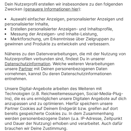
Anzeige
Neue Regeln beim Impfen
Anzeige
Ab Anfang April können Bürger in Arztpraxen geimpft
werden, damit erhöht sich wohl das Impftempo. Die
Bundesländer sollen außerdem selbst über die
Impfreihenfolge entscheiden können. Manche Berufs-
oder Risikogruppen könnten dadurch schneller geimpft
werden.
Anzeige
Ein kostenloser Schnelltest pro Woche für
jeden Bürger