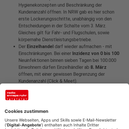
Hygienekonzepten und Beschränkung der
Kundenanzahl öffnen. In NRW gab es hier schon
erste Lockerungsschritte, unabhängig von den
Entscheidungen in der Schalte vom 3. März.
Gleiches gilt für Fahr- und Flugschulen, sowie
körpernahe Dienstleistungsbetriebe.
Der
Einzelhandel
darf wieder aufmachen - mit
Einschränkungen. Bei einer
Inzidenz von 0 bis 100
Neuinfektionen binnen sieben Tagen bei 100.000
Einwohnern dürfen Einzelhändler ab
8. März
öffnen, mit einer gewissen Begrenzung der
Kundenanzahl (Click & Meet).
In der
Gastronomie
seien frühestens
ab 22.
März Öffnungen
möglich - bei einer Sieben-
Tage-Inzidenz zwischen Werten von 50 und 100
mit unterschiedlichen Voraussetzungen wie etwa
Terminbuchungen, sagte NRW-Ministerpräsident
Laschet.