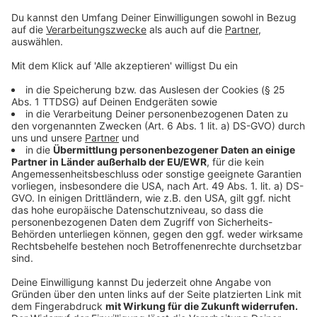
Anzeige
Außerdem steht fest, dass alle Bürger, die noch keine
Symptome zeigen, mindestens einen kostenlosen
Schnelltest pro Woche inklusive einer Bescheinigung
über das Testergebnis bekommen sollen. Allerdings
wird sich dieses Vorhaben verzögern. Startzeitpunkt
soll wohl Ende März sein.
Anzeige
Einführung einer nationalen Teststrategie
Anzeige
Bund und Länder verfolgen das Ziel einer
nationalen
Teststrategie
, die bis zum April immer mehr