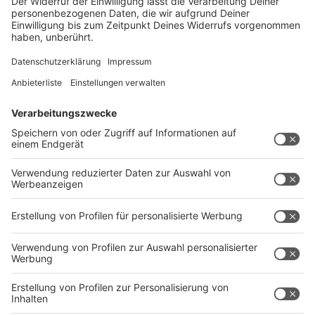
umgesetzt werden soll.
Unternehmen
sollen
Beschäftigte in Präsenz pro Woche einen Corona-Test
ermöglichen. In
Schulen und Kitas
soll pro
Präsenzwoche mindestens ein kostenlosen
Schnelltest bei Personal und Schüler*innen
beziehungsweise Kindern anstehen. Allen
asymptomatischen Bürger*innen wird ein kostenloser
Test zur Verfügung gestellt. Alle Kosten übernimmt
dann wohl der Bund.
Anzeige
Corona-Notbremse bei Inzidenz über 100
Anzeige
Sollte es in gewissen Gebieten wieder eine Inzidenz
über 100 Neuinfektionen pro 100.000 Einwohner