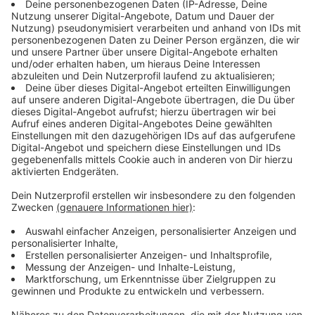
Christian Lindner beschreibt sich in unserem Interview
als Anwalt der Bürger, der für weniger Bürokratie und
niedrigere Steuern kämpft. Er räumt ein, dass die
öffentliche Streitkultur der Ampelkoalition für viele
Menschen belastend war und sieht in einer möglichen
schwarz-gelben Koalition weniger Konfliktpotenzial
aufgrund größerer politischer Nähe.
Anzeige
Lindner schließt Kooperation mit AfD aus -
warnt vor 2029
Anzeige
Mittlerweile sind rechte oder rechtsextreme Parteien
in Europa auf dem Vormarsch, auch in Deutschland. Die