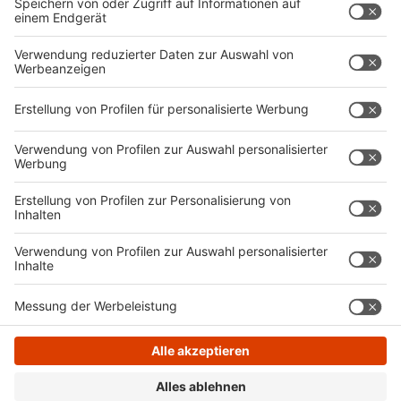
Bösartigkeit, die von Putins Krieg ausgeht." Dabei
kritisiert er Olaf Scholz' Vorschläge zur Finanzierung
der Ukraine-Hilfe als verfassungswidrig und schäbig, da
sie Rentenkürzungen implizieren.
Autor: Joachim Schultheis
Anzeige
Anzeige
Anzeige