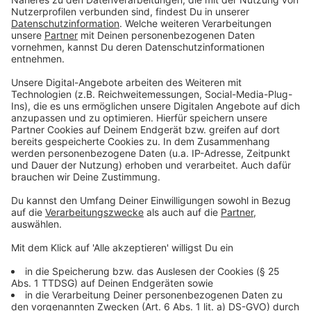
AfD liegt in diversen Umfragen bei rund 20 Prozent.
Beim deutschen Nachbarn Österreich verhandelt die
konservative ÖVP mit der rechten FPÖ. Eine Koalition
könnte sich bilden. Würde die FDP auch mit den
Rechten verhandeln? "Für die FDP schließe ich das
aus", sagt Lindner und ergänzt: "Es ist eine Gefahr für
unsere Demokratie - nicht 2025 sondern 2029." Im
Interview mit uns erklärt der 46-Jährige, warum auf der
ganzen Welt Menschen autoritäre Politik wählen und
was sich ändern müsse.
Anzeige
Lindner fordert wirtschaftliche Wende
Anzeige
Bezüglich Donald Trump und seiner Präsidentschaft