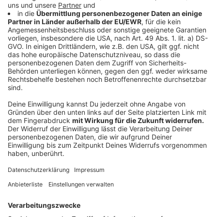
betont Lindner die Notwendigkeit, Deutschlands
eigene Stärke zu entwickeln und diplomatisch die
eigenen Werte und Interessen zu vertreten, ohne
belehrend zu wirken. Er sieht Deutschland im
internationalen Vergleich als belächelt und fordert
eine wirtschaftliche Wende zu Wachstum.
Anzeige
Volle Unterstützung für die Ukraine
Anzeige
Auch auf das Thema Ukraine wurde im Gespräch
eingegangen, hier zeigte der gebürtige Wuppertaler
Haltung. "Wir müssen die Ukraine so lange
unterstützen, wie es erforderlich ist. Deren
Durchhaltefähigkeit muss größer sein als die