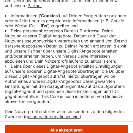
über die Autobahn gerast zu sein. Erst auf der A1
zwischen Hagen-West und Gevelsberg kam er zum
Stehen. 19 Menschen wurden teils schwer verletzt.
Der entstandene Schaden liegt bei geschätzten 18
Millionen Euro. Der Fahrer ist in einer
psychiatrischen Klinik untergebracht.
Veröffentlicht:
Donnerstag, 19.12.2024 06:47
Anzeige
Anzeige
Anzeige