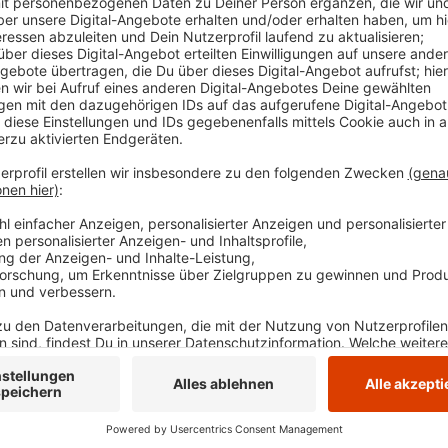
EN: Das sind keine guten Nachrichten: in einigen Hei
größeren Corona-Ausbrüchen gekommen. Dort gelte
stärksten betroffen ist aktuell das Haus am Quell i
Bewohnern und 9 infizierten Mitarbeitern. Im Hans-G
13 Bewohner und 8 Mitarbeiter angesteckt. Corona
außerdem im Hattinger Altenheim St. Josef und St.M
Stockum und im Wittener Altenzentrum am Schweste
Altenheim-Bewohner aus Gevelsberg und Witten sind
Anzeige