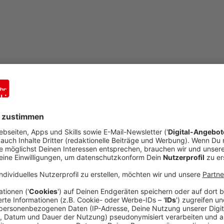
©
shutterstock.com
mail
open_in_new
Teilen:
Corona-Ausbrüche in mehreren Sen
Kreis
Veröffentlicht:
Freitag, 11.12.2020 03:26
Anzeige