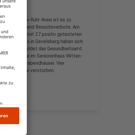
men im Ennepe-Ruhr-Kreis ist es zu
n vorübergehend Besuchsverbote. Am
n Sprockhövel mit 27 positiv getesteten
rünewald-Haus in Gevelsberg haben sich
-Ausbrüche meldet das Gesundheitsamt
auritius sowie im Seniorenhaus Witten-
rnpark Feierabendhäuser. Vier
 diese Woche verstorben.