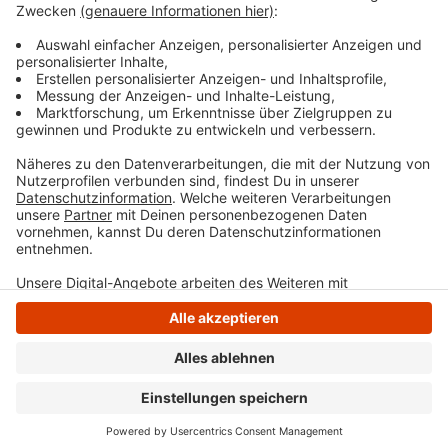
Inzidenz von 100 und damit auch bei uns im Kreis ab
Sonntag gelten, könnt ihr
hier
noch einmal genauer
nachlesen.
Anzeige
Anzeige
Anzeige
Anzeige