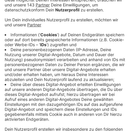
Veröffentlicht:
Freitag, 14.05.2021 12:22
Anzeige
Die Ausgangssperre wird ab Sonntag aufgehoben und
wir dürfen uns wieder mit mehr Leuten in der
Öffentlichkeit treffen treffen, bis zu zwei Haushalte
mit maximal fünf Personen. Außerdem darf vieles
wieder aufmachen: Museen, Solarien und auch
Nagelstudios und andere Kosmetikstudios. Das Land
NRW hat zudem am Mittwoch die neue Corona-
Schutzverordnung beschlossen und die besagt, dass
auch die Außengastronomie und Hotels wieder
aufmachen dürfen, wenn, wie bei uns im Kreis, die
Inzidenz stabil unter 100 liegt. Jetzt wartet der Kreis
nur noch auf das endgültige "Go" vom Land und dann
wird gelockert. Eine Übersicht aller Regeln, die ab einer