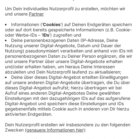
Region: Herne, Essen, Hagen und Hamm – immer mehr
Städte reißen den kritischen Wert von 50
Neuinfektionen pro 100.000 Einwohner innerhalb der
letzten sieben Tage. Das hat zum Beispiel
Auswirkungen auf Urlaube oder Hochzeitsfeiern.
Reisen müssen gestrichen und Gästelisten gekürzt
werden. Im Ennepe-Ruhr-Kreis liegt die Inzidenz mit 23
aktuell unter dem kritischen Wert. Das hat der Kreis
mitgeteilt. Am vergangenen Freitag hatte es einen
weiteren Todesfall gegeben. Betroffen ist eine 78-
jährige Frau aus Gevelsberg. Damit steigt die Zahl der
Todesfälle im Kreis auf 16.
Anzeige