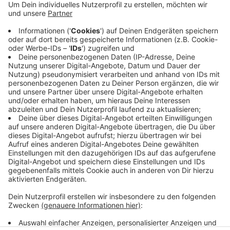
Hattingen: Die Pandemie reißt ein großes Loch in den
Haushalt. Ein Grund: Die Stadt nimmt deutlich weniger
Gewerbe- und Einkommenssteuer ein. Stadtkämmerer
Frank Mielke rechnet bis 2024 mit einem Schaden
durch Corona von rund 25 Millionen Euro. Die
Abschreibung wird seiner Meinung nach 50 Jahre
dauern.
Anzeige
Anzeige