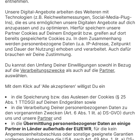
©
picture alliance/dpa | Frank Rumpenhorst
Immer häufiger und drastischer werden Menschen
online abgezockt.
Anzeige
Cyberkriminalität: Kaum Täter können
dingfest gemacht werden
Anzeige
Viel zu häufig kommen die Täter im Netz davon. Die
Aufklärungsquote liegt bei gerade mal rund 16
Prozent. In den meisten Fällen sitzen die Täter im
Ausland, hier sinkt die Aufklärungsquote auf 5 Prozent.