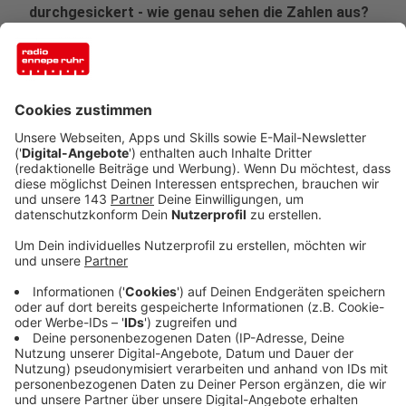
durchgesickert - wie genau sehen die Zahlen aus?
Veröffentlicht:
Donnerstag, 30.01.2025 10:15
Anzeige
Die Schäden durch Computerkriminalität haben sich
innerhalb eines Jahres in Nordrhein-Westfalen fast
verdoppelt - auf 81 Millionen Euro. Das ist eine Zahl,
die aufhorchen lässt. Die andere Statistik, die markant
ist: Die Zahl der Straftaten, die über das Internet oder
mit Hilfe eines Computer begangen werden, ist um
zwölf Prozent auf fast 58.000 gestiegen. Die Kurve
zeigt schon seit Jahren immer weiter nach oben.
Anzeige