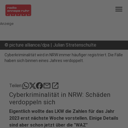
menu
Anzeige
©
picture alliance/dpa | Julian Stratenschulte
Cyberkriminalität wird in NRW immer häufiger registriert. Die Fälle
haben sich binnen eines Jahres verdoppelt.
mail
open_in_new
Teilen:
Cyberkriminalität in NRW: Schäden
verdoppeln sich
Eigentlich wollte das LKW die Zahlen für das Jahr
2023 erst nächste Woche vorstellen. Einige Details
sind aber schon jetzt über die "WAZ"