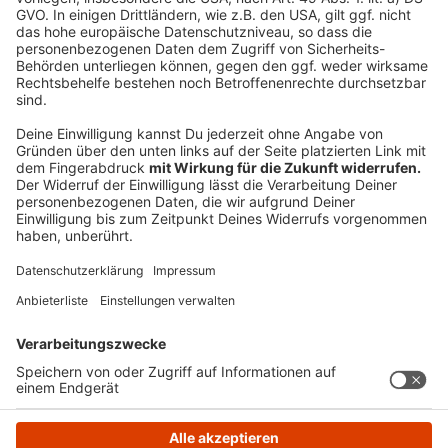
Die Chancen, Täter zu erwischen, stehen nicht gut. Die
Polizei rät deshalb: Bei verdächtigen E-Mails lieber
zweimal prüfen, ob man darauf antworten möchte.
Wichtig ist auch, regelmäßig die
Passwörter ändern
und möglicherweise auf
sogenannte Passkeys
zu
setzen.
Autoren: Joachim Schultheis & José Narciandi
Anzeige
Anzeige
Anzeige