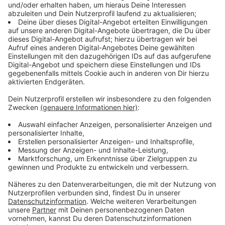
Cyberkriminalität: Viele Straftaten werden
nicht gemeldet
Anzeige
Die Polizei in NRW spricht gerade in diesem
Kriminalitätsbereich von einem großen Dunkelfeld.
Viele Fälle würden gar nicht erst gemeldet. Bei den
Entwicklungen muss festgehalten werden, dass das
natürlich immer nur Fälle sind, die der Polizei gemeldet
wurden. Das Dunkelfeld dürfte größer sein. Viele
melden sich nicht, weil sie sich schämen. Das gilt vor
allem für Privatleute. Für Unternehmen gilt etwas
anderes: Manche Firmen befürchten, dass sie sie
gegenüber der Polizei viel zu sensible Daten
offenlegen müssen, wenn sie Opfer eines Betrugs
geworden sind.
Anzeige