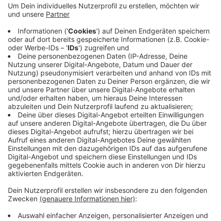
hatte bereits im August zugestimmt, dass die
Nachbarschaften das Grundstück nutzen dürfen.
Dort soll der DACHO-Sitz entstehen, und auch die
Nachbarschaft "Zum Parlament" wird Platz finden.
Weitere Nachbarschaften könnten sich ebenfalls
ansiedeln. Bürgermeister Langhard freut sich,
dass die Pacht das Gelände aufwertet und die
Nachbarschaften unterstützt.
Veröffentlicht:
Freitag, 20.12.2024 06:17
Anzeige
Anzeige