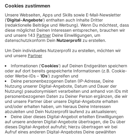
Deutsche Umwelthilfe beklagt Verkehrslärm
Anzeige
Das Quietschen beim Bahnfahren, der Staubsauger
zuhause oder der Nachbar, der viel zu laut unter der
Dusche trällert. Es gibt im Alltag Geräusche, die wir
alle kennen und uns stören. Das, was viele meisten
Menschen von uns hauptsächlich aber belastet, ist
Verkehrslärm. Deshalb will die Deutsche Umwelthilfe
am offiziellen
Tag gegen Lärm (International Noise
Awareness Day) am 24. April
auf die mentale
Belastung hinweisen, die Verkehrslärm ausmacht.
Lärmbelastung habe weitreichende körperliche und
psychische Gesundheitsfolgen. Die Bundesregierung
biete keinen ausreichenden Schutz für ihre Bürgerinnen