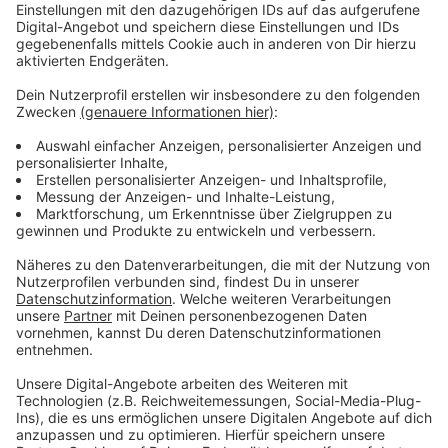
und Bürger. Die Deutsche Umwelthilfe beklagt, dass
Lärmschutzvorgaben längst nicht eingehalten werden.
Anzeige
Wie Städte Lärm und Klimawandel
bekämpfen sollen
Anzeige
Planung und Gestaltung von Städten zielen darauf ab,
Veränderungen umzusetzen, die den Bedürfnissen und
Interessen der Bürger:innen entsprechen. Erneuerbare
Energien und umweltfreundliche Technologien stehen
im Fokus. Wesentlich ist dabei, den Schutz vor Lärm zu
gewährleisten und Maßnahmen zur Lärmminderung
nach dem neuen Stand der Technik durchzusetzen.
Wie das gelingen soll, darauf will die
Deutsche