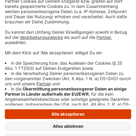
Gesellschaft für Akustik (DEGA)
mit Experten unter
dem Motto
"Ruhe gewinnt, die Zukunft beginnt" am
24. April
hinweisen. Sie veranstalten als offizielle
Anlaufstelle den Tag gegen Lärm in Deutschland, an
dem sich auch Ministerien aus Deutschland beteiligen.
Anzeige
Anzeige
Anzeige