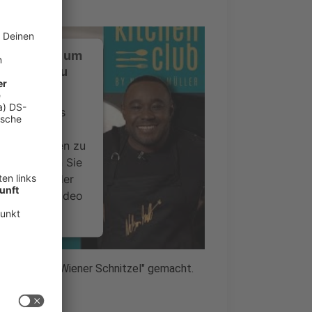
ustimmung, um
-Service zu
ervice eines
ideoinhalte
ce kann Daten zu
 Bitte lesen Sie
timmen Sie der
um dieses Video
.
onen
das "beste Wiener Schnitzel" gemacht.
nsent Management