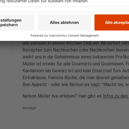
Das ist der Kitchen Club by Nelson Müller
Anzeige
Bei euch läuft das Radio in der Küche, bei uns die Kü
uns exklusiv in seinen Kitchen Club ein. Ab sofort vers
Rezepten zum Nachkochen oder Nachkochen lassen. 
weiht uns in die Geheimnisse eines bekannten Profik
Müller ist etwas für alle Gourmets und Gourmüsen. Fü
Kardamom ein Gewürz ist und kein Ersatzteil fürs Aut
Extraklasse. Feinste Küche, die man überall genießen 
Bon Appetit - oder wie Nelson es sagt: "Macht nix, 
Nelson Müller live erleben? Hier gibt es
Infos zu den
Anzeige