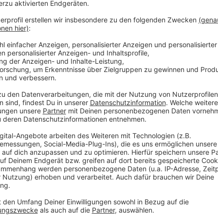
320g Kalbsrücken ausgelöst
100g Mehl
2 St Eier
200g Weißbrotkrumme
200g Butterschmalz
50ml Öl
Salz, Pfeffer aus der Mühle
Für die Garnitur:
4 St Sardellen
4 St Kapern
1 Limette
Anzeige
Und so bereitet ihr das Essen zu
Anzeige