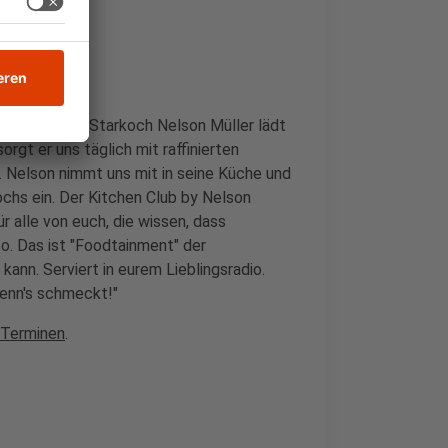
che im Radio. Starkoch Nelson Müller lädt
orgt er uns täglich mit raffinierten
Nelson nimmt uns mit in seine Küche und
ochs ein. Der Kitchen Club by Nelson
r alle von euch, die wissen, dass
o. Das ist "Foodtainment" der
kann. Serviert in eurem Lieblingsradio.
wenn's schmeckt!"
 Terminen
.