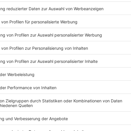
Anzeige
Platform
Für das Schnitzel den Kalbsrücken in vier dünne
zwischen zwei Folien legen und mit einem Platti
Pfeffer würzen. Die Eier verquirlen.
Danach die Schnitzel zunächst von beiden Seite
ziehen und mit dem Paniermehl sorgfältig panier
andrücken.
Die Schnitzel in reichlich heißem Fett Goldgelb
Minuten, dabei kreisende Schwenkbewegungen 
Das Schnitzel ist perfekt, wenn die Panade Blase
die Schnitzel auf einem Stück Küchenpapier abt
Für die Dekoration beziehungsweise Garnitur ein 
wickeln. Die Limette in dünne Scheiben schneide
Limettenscheibe mit einer eingewickelten Kaper 
Anzeige