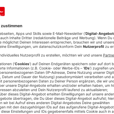
Anzeige
Comedy
Der Kitchen Club by Nelson Mü
Anzeige
Das Rezept: "Das perfekte Wiener Schnitzel
Anzeige
Für das Schnitzel