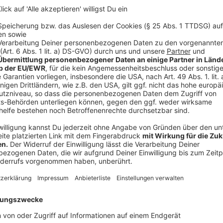
Wir benötigen Ihre Z
den YouTube Video
laden!
Wir verwenden einen S
Drittanbieters, um V
einzubetten. Dieser Servi
Ihren Aktivitäten sammeln.
die Details durch und s
Nutzung des Service zu, 
anzusehen
Mehr Informati
Zusammen mit dem YouTuber Max hat Nelson Müller 
Akzeptieren
Wie? Das seht ihr hier.
powered by
Usercentrics Co