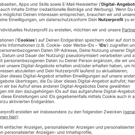
Comedy
Der Kitchen Club by Nelson Mül
Anzeige
Das Rezept: "Petersfisch in Bananenschupp
Anzeige
Zutaten
Petersfisch: