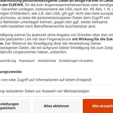
Das Fischfilet auf einer Seite mit der Farce (Ma
Die Banane schälen und ganz dünn aufschneiden
Zentimeter große Kreise ausstechen. Das Fischfi
Seite schuppenförmig mit der Banane belegen.
In einer beschichteten Pfanne in wenig Öl auf d
auf die andere Seite drehen, etwas Butter dazu
Anzeige
Das ist der Kitchen Club by Nelson Müller
Anzeige
Bei euch läuft das Radio in der Küche, bei uns die Kü
uns exklusiv in seinen Kitchen Club ein. Ab sofort vers
Rezepten zum Nachkochen oder Nachkochen lassen. 
weiht uns in die Geheimnisse eines bekannten Profik
Müller ist etwas für alle Gourmets und Gourmüsen. Fü