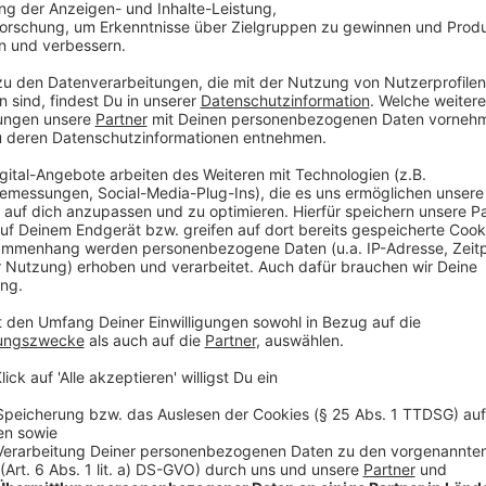
2 Fischfilets
Ein Stück Kochbanane
Fischfarce:
50 g Fischfilet
50g Sahne
Salz und Pfeffer
Rapsöl
Butter
Anzeige
Und so bereitet ihr das Essen zu
Anzeige
Das Fischfilet fein würfeln und kalt stellen. Mit
Moulinette (Zerkleiner) kurz durchmixen. Dabei