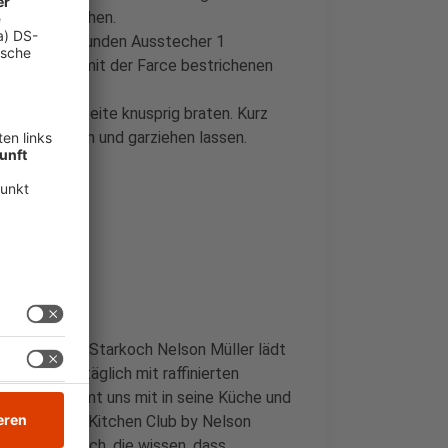
sse) bestreichen.
. Mit einem runden Ausstecher 1
let auf der mit der Farce bestrichenen
er Schuppenseite knusprig braten. Kurz
geben, würzen und garziehen lassen.
che im Radio. Starkoch Nelson Müller lädt
orgt er uns täglich mit raffinierten
Nelson nimmt uns mit in seine Küche und
ochs ein. Der Kitchen Club by Nelson
r alle von euch, die wissen, dass