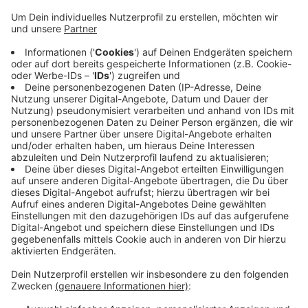
EN: Das Statistische Landesamt nennt als Gründe eine
steigende Geburtenrate und die wachsende Zahl der
Zuwanderer. Vergangenes Schuljahr gab es im Ennepe-
Ruhr-Kreis knapp 30.000 Schüler. In 15 Jahren werden
es demnach rund 35.000 sein. Das ist ein Zuwachs um
fast 18 Prozent.
Damit liegt der Ennepe-Ruhr-Kreis im Landestrend; für
fast alle Städte und Kreise rechnen die Statistiker mit
einer steigenden Schülerzahl. Nur für den Märkischen
Kreis geht das Landesamt von weniger Schülern aus.
Die Zahlen beinhalten die Grund- und die
weiterführenden Schulen.
Anzeige