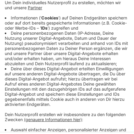
Kilometer 85 der Tagesetappe kommen die Radler
gegen Nachmittag aus Sprockhövel und fahren
dann über die Bredenscheider Straße,
Elfringhauser Straße und das Wodantal weiter
nach Velbert Langenberg. Alle Sportfans können
an der Strecke in Bredenscheid kostenlos dabei
sein, um das große Sportereignis live zu erleben.
Veröffentlicht:
Freitag, 14.07.2023 08:08
Anzeige
Anzeige