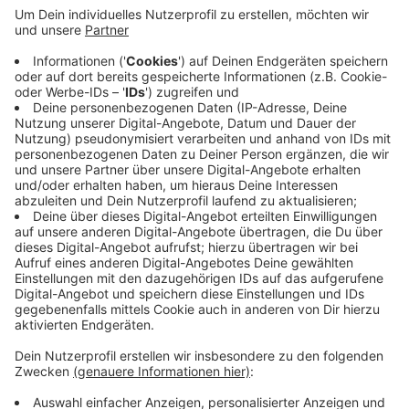
Bestellungen und Rechnungen zu verlieren und in
eine Schuldenfalle zu geraten sei bei diesen
Angeboten extrem hoch, so die Schuldnerberater.
Bei Zahlungen über Drittanbieter werde unter
Umständen sogar ein Kredit angeboten. Auch
Angaben zu Gebühren und Zinsen fehlen häufig. Die
Schuldnerberatungen machen sich unter anderem
für eine höhere finanzielle Gemeinbildung von
kleinauf stark.
Veröffentlicht:
Montag, 10.06.2024 16:10
Anzeige
Anzeige