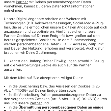
digitale Mediennutzung reduzieren sollte(n), um mehr
Zeit für andere Dinge zu haben. Das Problem herrscht
offensichtlich auf beiden Seiten.
Doch wie könnte man selbst dafür sorgen, dass es in
Zukunft besser wird und man einfach weniger Zeit im
Internet am Tag verschwendet? Derya Lehmeier
liefert einen Vorschlag: "Zum Beispiel erstmal die
eigene Bildschirmzeiten prüfen, wieviel man das Gerät
täglich oder auch wöchentlich nutzt. Und wenn man
diese Zahl das erste mal sieht, fühlt man sich
vielleicht auch schon ertappt und denkt sich: 'Okay,
das ist ganz schön viel, das sollte ich vielleicht etwas
reduzieren.'" Ein anderer Weg wäre, sein Smartphone
sinnvoll aufzuräumen und die Apps nur zu behalten, die
wirklich sinnvoll wären.
Anzeige