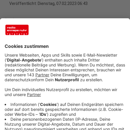
Veröffentlicht:
Dienstag, 07.02.2023 06:43
Anzeige
Zum "Safer Internet Day" rufen diverse Organisationen
und Kampagnen wie die EU-Initiative
"Klicksafe"
zum
verantwortungsvolleren Umgang mit dem eigenen
Internetverhalten auf. Ein Fokus liegt dabei auf der
sogenannten digitalen Balance. Denn nach einer neuen
"Forsa"-Studie - die "Klicksafe" in Auftrag gegeben
hatte - geben rund 50 Prozent aller Jugendlichen und
30 Prozent der Eltern an, dass sie generell weniger
digitale Medien nutzen sollten, um mehr Zeit für
andere Dinge zu haben.
Durch das ständige "online sein" kämen auch
gesundheitliche Probleme mit einher. Stress sei da nur
eins von vielen Beispielen. Umfrageergebnisse aus der