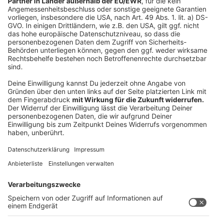
Das sagt Bundesfamilienministerin Lisa Paus
Anzeige
Die Mediennutzung soll wieder ausgewogener werden,
das Smartphone, Tablet, PC oder die Konsole einfach
häufiger durch andere Dinge ersetzt werden. So sieht
das auch Lisa Paus (Bündnis 90/Die Grünen), die
Bundesfamilienministerin: "Als Bundesjugendministerin
ist es mir wichtig, dass gerade junge Menschen
selbstbestimmt im Netz sind", so Paus, die ergänzt:
"Darüber wird am Safer Internet Day in vielen Schulen,
Jugendorganisationen und Vereinen gesprochen."
Autor: Joachim Schultheis
Anzeige