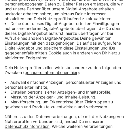
aktuellen Studie zeigen nämlich folgendes: Fast jedes
vierte Kind gibt an, dass es wegen seiner Nutzung von
digitalen Medien häufig zu Streit in Familie und
Freundeskreis kommt. "Wir fühlen uns vielleicht
innerlich unruhig, wir sind unkonzentriert, wir haben
Kopfschmerzen, oder unsere sozialen Beziehungen
können darunter leiden. Der 'Safer-Internet-Day'
erinnert daran: Wie finden wir unsere digitale Balance,
wie können wir Medien sinnvoll nutzen, ohne dass wir
gestresst davon sind“, sagt Derya Lehmeier,
Referentin der EU-Initative "Klicksafe".
Kritisch bewerten Eltern übrigens auch den
Medienkonsum ihrer Kinder: 67 Prozent der befragten
Eltern sind der Meinung, dass ihr Kind weniger digitale
Medien nutzen sollte. Umgekehrt scheinen die Eltern
in vielen Fällen jedoch nicht das ideale Vorbild zu sein:
So finden immerhin ein Viertel der Kinder zwischen 10
und 17 Jahren, dass ihre Eltern (ihr Elternteil) die