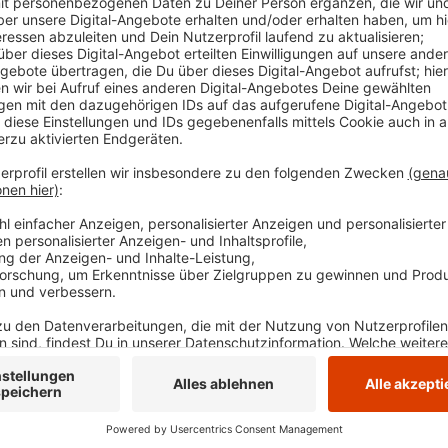
Atlas. Eltern können Filter für Städte setzen, s
anzeigen lassen oder auch die Entfernung zwisch
seit August bestehende Schul-Atlas wird zudem w
Die Links:
Kira-Atlas
Schul-Atlas
: auf der Webseite der Kreisverwaltu
Veröffentlicht:
Montag, 18.03.2024 15:48
Anzeige