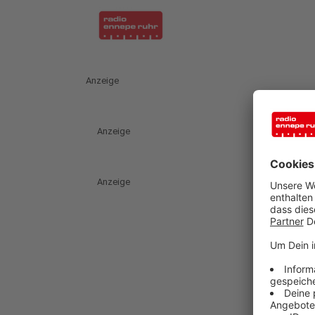
Anzeige
Anzeige
Anzeige