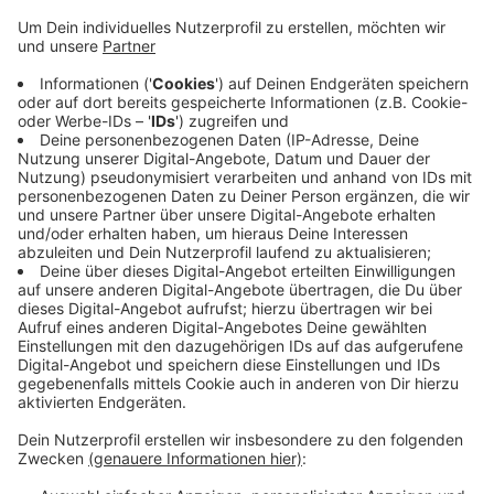
Witten: Auf dem Kemnader See fährt die MS Kemnade
ihre Runden - fast wie gewohnt. Es werden lediglich
nicht alle Anlegestellen angefahren, um den
Pandemiebedingungen zu entsprechen. Jetzt will die
SPD-Fraktion in Witten wissen, woran es beim
Personenschiff MS Schwalbe scheitert. Wenn alle
Sicherheitsregeln eingehalten werden, sei ein
Fahrbetrieb möglich.
Die SPD-Fraktion bittet die Bürgermeisterin, ihren
Einfluss auf die Stadtwerke geltend zu machen, damit
die Wittener im Corona-Sommer 2020 nicht auch noch
auf dieses Freizeitvergnügen verzichten müssen.
Anzeige