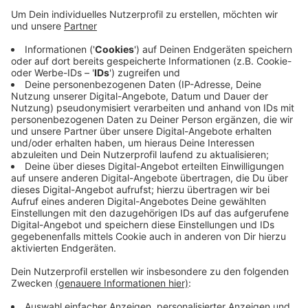
Dienstag meldet das Unternehmen: Dem 34-jährigen
Mitarbeiter geht es den Umständen entsprechend gut.
Die Verletzungen haben sich als nicht so gravierend
herausgestellt, wie ursprünglich befürchtet. Er habe
keine Brüche und keine inneren Verletzungen. Der
Mann habe sich bereits selbst aus dem Krankenhaus
gemeldet. Er wird wahrscheinlich in den nächsten
Tagen entlassen. Der 34-Jährige war am Dienstag mit
seinem Körper in eine Folienpresse geraten und mit
einem Rettungshubschrauber in eine Bochumer
Unfallklinik gebracht worden. Die Kollegen des Mannes
mussten psychologisch betreut werden.
Anzeige