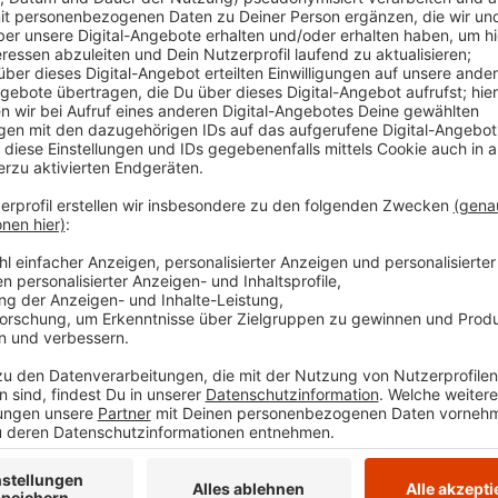
Comedy
3 Ecken, Ein Elfer - Der WM-Ch
Anzeige
Eine WM im Advent - oder anders gesagt: Morgens e
Törchen draufmachen. Die WM in Katar ist die absurd
gefühlt nur hin, wer unbedingt hinfahren muss. Eini
gucken sich das Ganze mit uns aus der Ferne an und
Sie trägt den Namen "Drei Ecken, ein Elfer". Jogi Löw
Kahn und viele mehr geben täglich ihren Senf zur WM
Anzeige