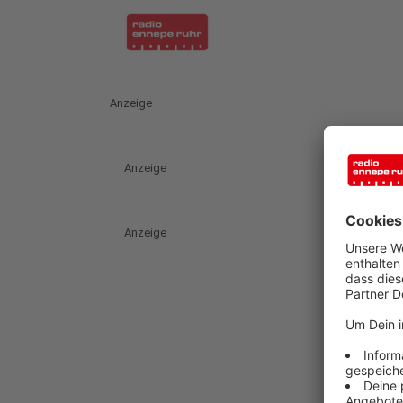
Anzeige
Anzeige
Anzeige