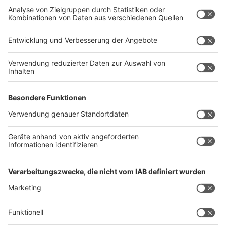
Vorgesehen ist in einer nächsten Ausbaustufe wohl
2026, dass Daten aus der ePA zu Forschungszwecken
an eine zentrale Stelle weitergeleitet werden. Sie
werden dafür pseudonymisiert verwendet, wie das
Ministerium erläutert - also ohne direkt
personenbeziehbare Angaben wie Name und Adresse.
Versicherte können auch dieser Datennutzung in der
App oder bei einer Ombudsstelle der Krankenkasse
widersprechen. Lauterbach sieht enorme Chancen für
die Forschung mit großen Datenbeständen und
künstlicher Intelligenz.
(dpa)
Anzeige