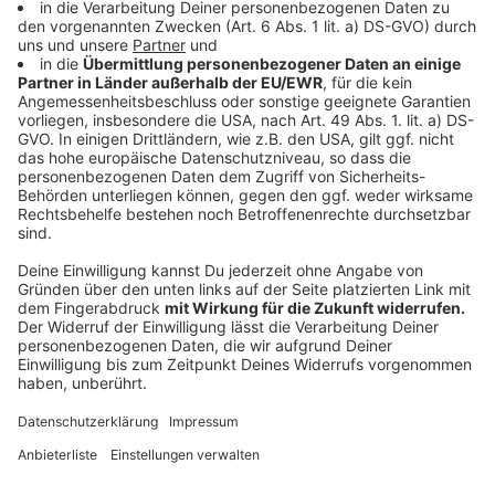
werden die Daten laut Ministerium auf Servern im
Inland. Jeder Zugriff auf die ePA wird mit Datum und
Uhrzeit protokolliert. Bei der ersten Anmeldung in der
App brauchen Versicherte einen elektronischen
Personalausweis mit Geheimnummer (Pin) - oder die E-
Gesundheitskarte mit Pin, die man auf Antrag von der
Kasse bekommt.
Anzeige
Kommt jetzt ein Durchbruch?
Anzeige
Aktuell gibt es laut Gematik bis zu 60.000 Zugriffe auf
ePAs pro Tag. Künftig sollen es mit der bundesweiten
Ausdehnung viel mehr werden. Dabei waren E-Akten