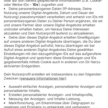
Auch eine direkte Kommunikation zwischen Praxen
bleibe wichtig, zumal Versicherte Daten löschen
können.
Anzeige
Wie kann man steuern, was die E-Akte zeigt?
Anzeige
Generell ist die E-Akte für Patienten eine freiwillige
Sache. Wenn man etwas nicht möchte, muss man
dafür aber aktiv werden. So können Patienten in der
Sprechstunde bestimmen, wenn ein Befund nicht in die
Akte soll. Bei sensiblen Daten müssen sie ausdrücklich
auf das Recht dazu hingewiesen werden. In der App
kann man Einstellungen festlegen. Die Deutsche
Stiftung Patientenschutz beklagte fehlende