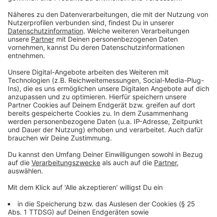
Möglichkeiten, einzelne Dokumente nur bestimmten
Ärzten zu zeigen. So könne ein Orthopäde sehen, wenn
man in psychotherapeutischer Behandlung ist. Es
bleibe nur, ihm den Zugriff auf die ePA komplett zu
sperren.
Anzeige
Was ist mit der Datensicherheit?
Anzeige
Lauterbach unterstreicht: «Sicherheit geht immer vor.»
Während der Testphase wurden dafür noch
zusätzliche Vorkehrungen umgesetzt. So sei es
gelungen, Sicherheitsprobleme für einen
Massenzugriff auf ePAs zu lösen, die der Chaos
Computer Club herausgearbeitet hatte. Gespeichert