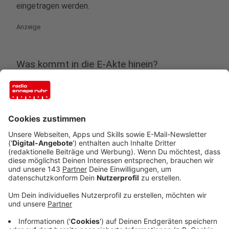
eingetragen werden.
Anzeige
Was kommt in die E-Akte hinein?
Anzeige
Von Anfang an soll eine Liste der Medikamente
enthalten sein, die automatisch aus den inzwischen
üblichen E-Rezepten erstellt wird. Schrittweise sollen
weitere Inhalte dazukommen - als nächstes ein
Medikationsplan mit Angaben etwa zu Arznei-
Dosierungen. Generell sollen Ärztinnen und Ärzte
wichtige Behandlungsdaten in die E-Akte einstellen.
Die KBV weist zugleich darauf hin, dass die ePA als
«versichertengeführte» Akte die Dokumentation
jeweils in den eigenen Praxissystemen nicht ersetzt.