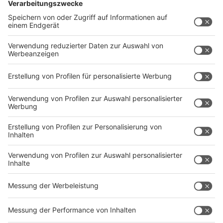
als Angebot, um das man sich aktiv kümmern muss,
nach jahrelangen Verzögerungen schon 2021
eingeführt worden. Sie wurden aber kaum genutzt. Ein
Gesetz der Ampel-Koalition kehrte das Prinzip um: Nun
bekommen alle eine ePA, außer man lehnt es aktiv bei
seiner Kasse ab. Die Widerspruchsquote lag im Schnitt
bei fünf Prozent. Aus Sicht der Verbraucherzentralen
zeigt das nicht eindeutig eine breite Zustimmung, es
könnte auch mangelnde Information und Aufklärung
sein. Auch private Krankenversicherungen können ePAs
anbieten.
Anzeige
Was ist bei Daten für die Forschung geplant?
Anzeige