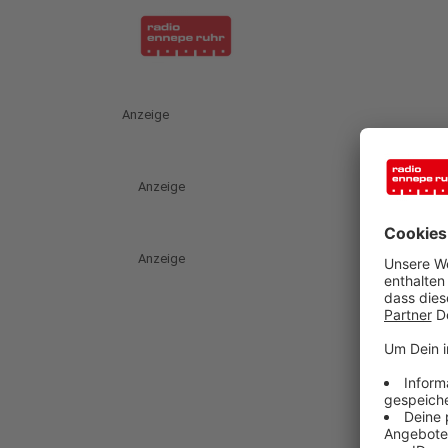
Anzeige
Anzeige
Anzeige