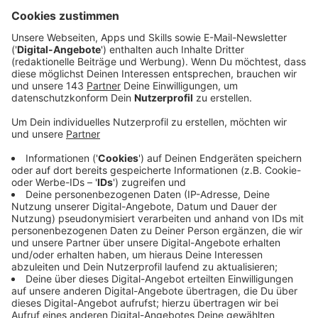
Draht ins Camp.
Veröffentlicht:
Mittwoch, 24.01.2024 06:15
Anzeige
Comedy
Elvis Eifel - Das Dschungeltelefon: "Tag 11"