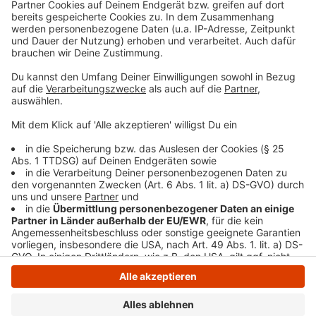
bitte nicht erschrecken, wenn dabei das Telefon
klingelt. Es muss ja nicht unbedingt Elvis Eifel dran
sein.
Anzeige
Anzeige
Anzeige
Anzeige