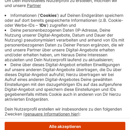
holprig – die Gegner holten auf. Trotzdem holten
die EN Baskets am Ende den klaren Sieg. Trainer
Falk Möller zeigt sich mit dem Ergebnis sehr
zufrieden. Die Mannschaft müsse aber am
kommenden Sonntag in Sandersdorf alles daran
setzen, nachzulegen, heißt es.
Veröffentlicht:
Montag, 24.03.2025 08:04
Anzeige
Anzeige
Anzeige