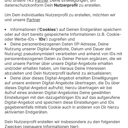
Anzeige
Viele Kinder in Westfalen-Lippe ziehen sich jedes Jahr
in der Vorweihnachtszeit Verbrennungen zu. Aktuelle
Zahlen des Statistischen Bundesamtes belegen, dass
im Jahr 2021 in Nordrhein-Westfalen insgesamt 1.281
Kinder bis zu zehn Jahren mit Verbrennungen ins
Krankenhaus eingeliefert wurden. Die meisten Kinder
waren unter fünf Jahre alt. In dieser Altersgruppe falle
es den Kindern besonders schwer, Gefahren zu
erkennen und richtig einzuschätzen. Wenn sie sich
verbrennen oder verbrühen, sei es wichtig, Ruhe zu
bewahren und das Kind zu beruhigen. Zuerst sollte in
Brand geratene Kleidung mit Wasser gelöscht oder die
Flammen mit einer Decke erstickt werden. Kleinere
Verbrennungen, zum Beispiel am Finger, werden am
besten mit handwarmem Wasser gekühlt.