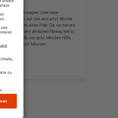
itere Rettungswagen, zwei neue
swachen ab Juli. Die sind jetzt Woche
en mehr als im alten Plan. Da, wo bei uns
 jetzt auf einem ähnlichen Niveau wie in
Fälle innerhalb von acht Minuten Hilfe
tfalen sind zwölf Minuten.