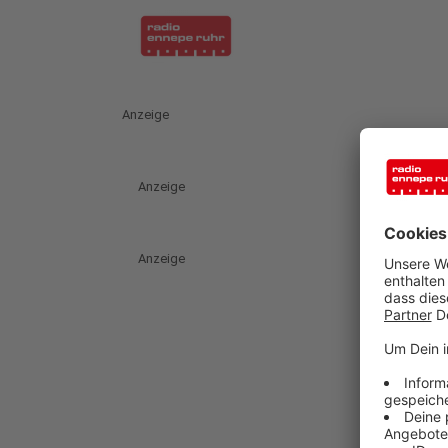
Anzeige
Anzeige
Anzeige