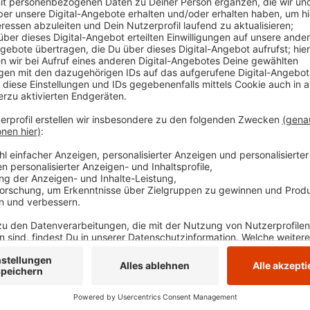
Für unsere Städte bedeutet das insgesamt neun we
Rettungswachen und zwei Verlagerungen von Rettung
für Woche 3,492 Stunden einsatzbereit - 1.308 Stund
die meisten Menschen leben, sind die Rettungskräfte
Großstädten unterwegs. Damit soll in 90 Prozent der 
vor Ort sein - üblich für Landkreise in Nordrhein-Wes
Anzeige