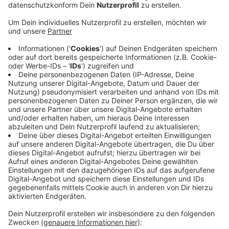
Anzeige
Kinder und Jugendliche bilden im Ennepe-Ruhr-Kreis
aktuell die größte Gruppe bei den Corona-Infektionen.
Von den knapp 800 infizierten Menschen im Kreis sind
allein 250 unter 18 Jahren alt. Das meldet der Ennepe-
Ruhr-Kreis. Bei den älteren Menschen gibt es nur
wenige Infektionen. Trotzdem kommt es auch immer
wieder zu Impfdurchbrüchen. Das zeigt ein aktueller
Corona-Ausbruch im Seniorenheim Haus Buschey in
Witten. Dort sind zwei Mitarbeiter und drei Bewohner
mit dem Virus infiziert. Bis auf einen Mitarbeiter sind
alle Betroffenen vollständig geimpft. Heute finden
dort weitere Tests statt.
Anzeige