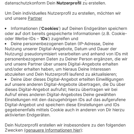
Hattingen, Witten und Schwelm - und die werden
häufig aufgesucht. Das Projekt besteht seit 3
Jahren. Bisher seien über 700 Menschen beraten
worden. Auch einige Familien mit Kindern haben
sich gemeldet, die keine Wohnung mehr hatten.
Der Beratungsbedarf werde insgesamt immer
größer. Es handle sich oft Menschen in "komplexen
Lebenslagen, die kaum Anschluss an soziale
Strukturen haben.", erklärt die zuständige Diakonie
Mark-Ruhr. Man unterstütze die Menschen bei der
Suche nach einer neuen Wohnung, finde Lösungen
für Mietschulden und komme ins Gespräch mit
Vermietern. Jetzt steht fest: Das Projekt wird bis
2027 verlängert.
Veröffentlicht:
Donnerstag, 14.08.2025 17:34
Anzeige