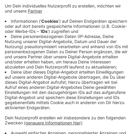
Speed-Dating" der südwestfälischen Industrie- und
Handelskammer sollen Schulabgänger und
Unternehmer per Viedo-Chat zusammenfinden und
Bewerbungsgespräche führen. Das Konzept läuft noch
bis Mitte nächster Woche (07.10) und die Teilnahme
ist noch möglch. Für Firmen geht es darum, die
Fachkräfte von morgen kennenzulernen. Jugendliche
auf Stellensuche können trotz Corona persönliche
Gespräche führen. Weitere Informationen bietet die
SIHK
hier.
Anzeige