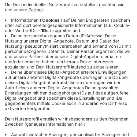
Anzeige
Bei der Aktion war die L699 für den Autoverkehr
gesperrt worden. Die Menschen konnten mit
Fahrrädern und anderen rollenden
Fortbewegungsmitteln auf der Straße fahren.
"Ennepetal auf Rollen und Rädern" verlief laut Stadt
unfallfrei, das Deutsche Rote Kreuz habe "noch nicht
einmal ein Pflaster verteilen müssen".
Anzeige
Anzeige