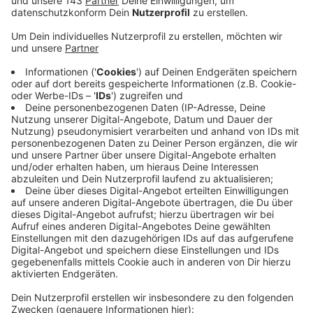
Anzeige
Als Grund nennt sie mehr als üblich anfallende
Jahresabschlussarbeiten zu Beginn des neuen Jahres.
Davon seien insbesondere die Kita- und OGS-
Betreuung sowie die Gebühren für das Essen
betroffen. Sobald die technischen Voraussetzungen
vorliegen, wird die Abbuchung nachgeholt, aller
Voraussicht nach Ende Januar.
Überweisungen können wie gewohnt durchgehend auf
das städtische Konto vorgenommen werden, auch von
Beitrags- und Gebührenpflichtigen, die ein
Lastschriftmandat hinterlegt haben. Sollte hier ein
Zahlungseingang erfolgen, wird seitens der Stadt
Ennepetal sichergestellt, dass nicht zusätzlich eine
Abbuchung vorgenommen wird.