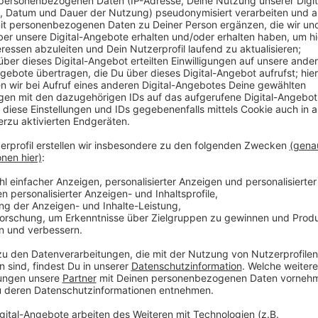
Als die Seniorin einwilligte, tauchte ein Mann bei ih
Schmuck im Wert von einigen tausend Euro entgegen. 
einem Betrüger aufgesessen war. Die Polizei fahnde
vor dem Enkeltrick.
Diese Person wurde wie folgt beschrieben:
- Männlich
- ca. 50 Jahre alt
- 165 cm bis 170 cm groß
- Dunkle Haare
- Jeansjacke & Jeanshose
- Rucksack
- Akzentfreies Deutsch