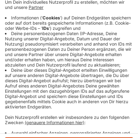
abbiegen. Dabei missachtete er jedoch die
Vorfahrt eines 23-jährigen Wuppertalers. Die
Autos stießen zusammen und wurden beide stark
beschädigt. Den Sachschaden schätzt die Polizei
auf einige zehntausend Euro. Die Autos mussten
abgeschleppt werden, der Hagener kam leicht
verletzt ins Krankenhaus.
Veröffentlicht:
Mittwoch, 20.08.2025 16:21
Anzeige
Anzeige