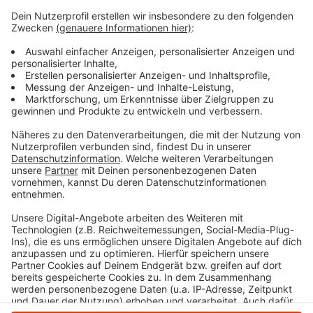
Bismarckstr. 21
58256 Ennepetal
Das Bild muss im DIN A4-Format gemalt sein und auf
der Rückseite mit dem Namen und der Anschrift der
Künstlerin bzw. des Künstlers versehen sein. Die
Kunstwerke werden für den Kartendruck eingescannt,
daher bitte keine Zusätze wie Watte, Glitzerstaub
oder Klebesternchen verwenden.
Anzeige
Anzeige