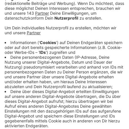
Diese werden von der Bürgermeisterin
unterschrieben.
Veröffentlicht:
Donnerstag, 24.08.2023 13:53
Anzeige
Die Motive auf den Karten kommen von den Kindern
aus Ennepetal. Bürgermeisterin Imke Heymann bittet
deshalb die Kinder wieder um Unterstützung. Sie
sollen bis zum 20. Oktober ein Bild malen. Einige von
ihnen werden dann auf die Karten gedruckt. Die Bilder
bitte an die Bürgermeistern schicken:
Stadt Ennepetal
Bürgermeisterin Imke Heymann