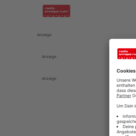
Anzeige
Anzeige
Anzeige