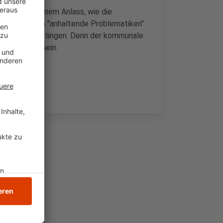
z - aus gegebenem Anlass, wie die
be immer noch "anhaltende Problematiken"
weiter zurückdrängen. Denn der kommunale
 präsent zu sein.