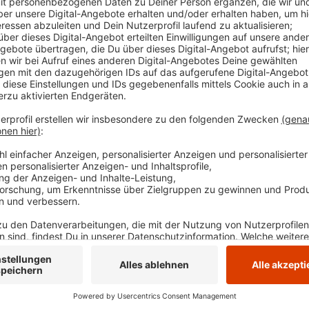
Seit 2023 ist eine Securityfirma in Milspe im Einsat
Stadtverwaltung in der Ratsvorlage schreibt. Es ge
in Milspe. Die wolle man mit dem Security-Einsatz 
Ordnungsdienst habe zu wenig Personal, um in Milspe
Anzeige