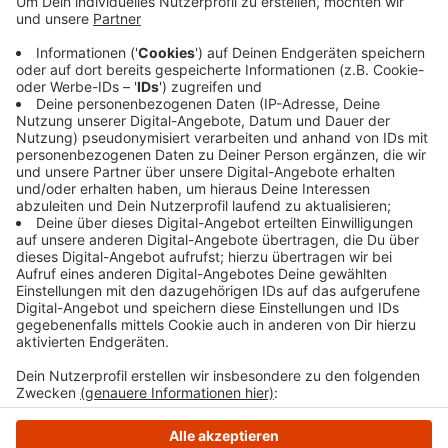
Hosentasche trug. Dabei handelte es sich um ein
sogenanntes Karambit-Messer. In seinem
Rucksack hatte der 35-Jährige außerdem ein
Küchenmesser verstaut. Die Polizei leitete ein
Verfahren wegen der Verstöße gegen das
Waffengesetz ein.
Veröffentlicht:
Mittwoch, 31.01.2024 14:18
Anzeige
Anzeige
Anzeige