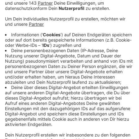
Veröffentlicht:
Dienstag, 18.05.2021 15:16
Anzeige
Damit ist Sprockhövel eine der ersten Städte
Deutschlands mit dem Angebot digitaler Tests. Nach
der Terminbuchung bekommt man das Testmaterial
und kann sich in eine Videosprechstunde einwählen und
unter medizinischer Anleitung den Test durchführen.
Die Vorteile: Die Videosprechstunde ist von überall
verfügbar, zeitlich flexibel, ohne Organisationsstress
und langes Anstehen und komplett kontaktlos. Bietet
sich zum Beispiel an, wenn man spontan ins Restaurant
möchte oder zum Friseur oder auch für Unternehmen –
deren Mitarbeiter können sich vor der Arbeit
kontaktlos testen. Nach dem Test wird eine offizielle
Bescheinigung über das Testergebnis nach den
Vorgaben des Landes NRW ausgestellt. Weitere Infos