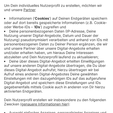
Notarzt und weitere Rettungsteams auf den Weg.
Als die Einsatzkräfte ankamen, war der 19-jährige
aber bereits wieder an Land. Andere Schwimmer
hatten den Notfall bemerkt und den Mann aus dem
Wasser auf eine Insel gezogen. Dort begannen sie
mit der Wiederbelebung. Ein Kanufahrer brachte
den Verunglückten zum Ufer, wo die
Rettungskräfte übernahmen. Er wurde
anschließend in eine Klinik gebracht. Das
Schwimmen in der Ruhr ist auch in Essen verboten.
Veröffentlicht:
Montag, 05.08.2019 07:10
Anzeige