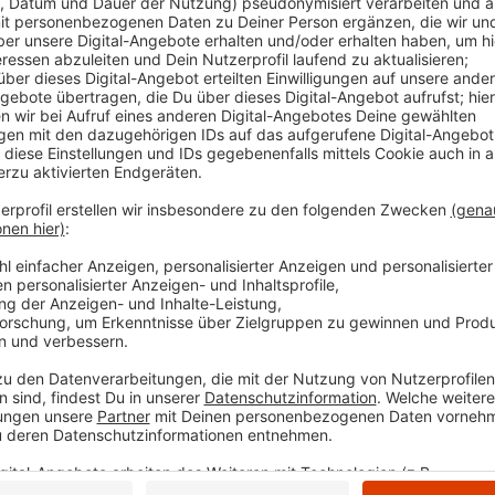
Tom Hoppe
Facts for Fun: "Ortsnamen"
Anzeige
Facts for Fun mit Tom Hoppe
Anzeige
Wenn andere euch nur Fakten, Fakten, Fakten um di
Portion Humor mit rein. Von kurios bis erhellend - h
anders und erfrischender.