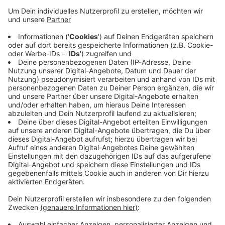
bis zur Haltestelle Niedersprockhövel Kirche
fahren. Von da aus geht es dann durch das
Wittener Hammertal zur Stiepeler Dorfkirche und
zurück. Außerdem wird eine Linie 320E
eingerichtet, um den Herbeder Ortskern
anzubinden. Die fährt von der Ruhruni bis Herbede-
Mitte und Knappensiedlung. Die Linie 375 fährt an
Sonn- und Feiertagen 30 Minuten versetzt zum
üblichen Fahrplan, um Parallelfahrten mit der 320
im Lottental zu vermeiden.
Veröffentlicht:
Freitag, 02.05.2025 15:45
Anzeige