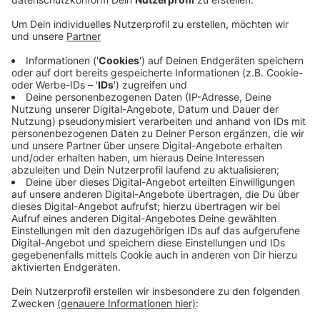
Veröffentlicht:
Montag, 25.08.2025 15:51
Anzeige
Der Fahrschüler hat während einer Übungsfahrt am
Wochenende die Kontrolle über das Motorrad verloren.
Er ist erst gegen eine Bordsteinkante gefahren - und
dann einen Abhang heruntergeschleudert worden. Das
ist nicht im normalen Straßenverkehr passiert, sondern
auf einem Parkplatz, am Heierbergsbach im Wodantal.
Nach dem Unfall am Samstag (23.8.) musste die
Feuerwehr den 34-jährigen Mann aus Solingen bergen.
Er wurde leicht verletzt.
Anzeige