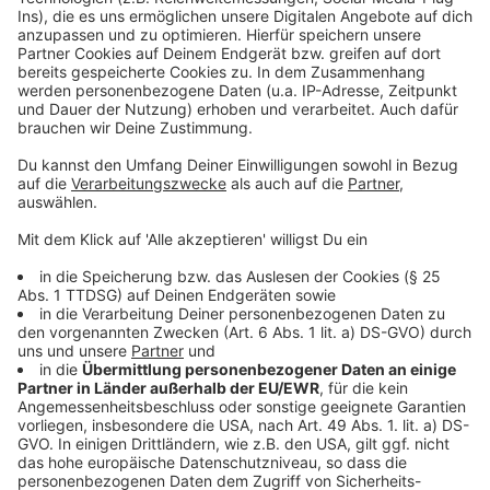
Anzeige
Weitere Nachrichten aus dem Ennepe-Ruhr-
Kreis
Anzeige
Kostenloser Kinder-Fahrradcheck in Ennepetal
Heute Nachmittag gibts Stau im Ennepe-Ruhr-Kreis
Abkühlung im Kreis gesucht
Viele Stadtfeste und verkaufsoffene Sonntage
Anzeige