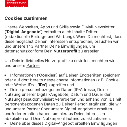
Finder könnt ihr testen, ob es sich um einen
seriösen Online-Händler handelt.
Veröffentlicht:
Mittwoch, 28.05.2025 03:44
Anzeige
Auf diese Punkte unbedingt achten beim
Online-Shopping
Anzeige
Bevor ihr im Netz etwas kauft, schaut euch bitte den
Online-Shop genau an. Überprüft diese Punkte:
Hat der Händler ein Impressum und eine
Telefonnummer?