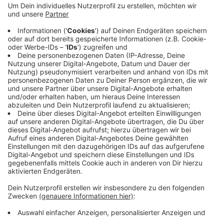
besonders genau anschauen, rät die Kreispolizei. Seit
Oktober sind in NRW falsche 5, 10 und 20 Euro-
Scheine im Umlauf, und jetzt sind davon auch welche
bei uns im Kreis gefunden worden. Auf den ersten
Blick sehen die Blüten dem Original zum Verwechseln
ähnlich. Es handelt sich oft aber um Film- oder
Theatergeld. Diese falschen Euroscheine haben kein
Wasserzeichen und auch keine unterschiedlichen
Seriennummern. Zu erkennen sind sie am Aufdruck
"Prop copy" oder "Movie Money".
Anzeige
Anzeige