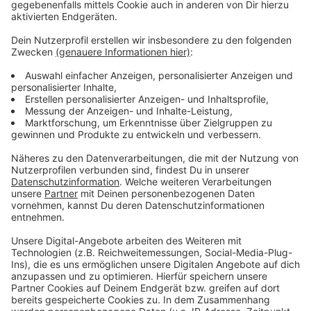
normale Statur
dunkle Kleidung
Die Kriminalpolizei hat die Ermittlungen
aufgenommen, nimmt Hinweise unter der
Telefonnummer 02324-9166-2200 entgegen und
macht in diesem Zusammenhang nochmal ganz
deutlich: Die Polizei oder die Justiz wird Sie
niemals um Geld oder Wertgegenstände bitten.
Übergeben Sie diese niemals an Unbekannte. Wenn
ein Anrufer Geld oder Wertsachen von Ihnen
fordert, besprechen Sie dies mit
Familienangehörigen oder anderen Ihnen
nahestehende Personen.
Veröffentlicht:
Mittwoch, 26.02.2025 13:28
Anzeige