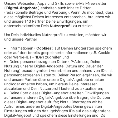
aus und behauptete, dass der Sohn der Seniorin
einen Unfall gebaut und dabei ein Kind überfahren
habe. Deswegen sei er festgenommen worden und
müsse freigekauft werden. Bei dem Schockanruf
vereinbarte die 83-Jährige einen Termin, bei dem
ein Mann Bargeld und Wertgegenstände bei ihr
abholen sollte. Kurz vor der geplanten Übergabe
tauchte jedoch ein Familienangehöriger der Dame
an ihrer Wohnung auf, der den Betrug verhindern
konnte. Der Täter konnte flüchten, die
Kriminalpolizei sucht jetzt nach Hinweisen. Der
Kontakt und eine Beschreibung stehen hier:
Ein Täter konnte flüchten und wie folgt
beschrieben werden:
männliches Erscheinungsbild
ca. 25-30 Jahre
175-180 cm groß
dunkle Haare und dunkler Bart