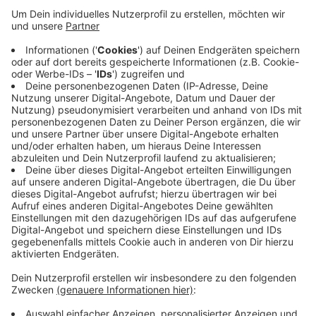
langjährigen Mittelwerten der letzten knapp 100
Jahre gelegen - der Dezember sogar um 94
Prozent. Da hat der Dauerregen über Weihnachten
innerhalb von fünf Tagen soviel Niederschlag
gebracht wie sonst der komplette Monat
Dezember. Gut für die Talsperren: deren Füllstände
stiegen von gut 83 Prozent am 1. Dezember auf
rund 89 Prozent Ende Februar. Das ist ein
überdurchschnittlicher Wert für die Jahreszeit.
Veröffentlicht:
Freitag, 08.03.2024 05:58
Anzeige