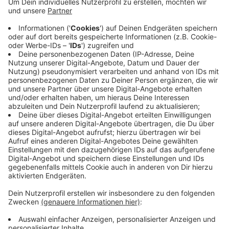
Ab welchem Alter dürfen Kinder und
Jugendliche arbeiten?
Anzeige
Grundsätzlich dürfen Kinder ab 13 Jahren arbeiten –
aber nur unter bestimmten Bedingungen:
Erlaubt sind nur leichte Tätigkeiten, z. B. Nachhilfe
geben, Zeitungen austragen oder
Nachbarschaftshilfe wie Gartenarbeit.
Die Arbeitszeit ist auf maximal 2 Stunden pro Tag
begrenzt (in der Landwirtschaft bis zu 3 Stunden).
Gearbeitet werden darf nur zwischen 8:00 Uhr und
18:00 Uhr.
Wichtig: Die Erlaubnis der Eltern ist erforderlich.
Anzeige