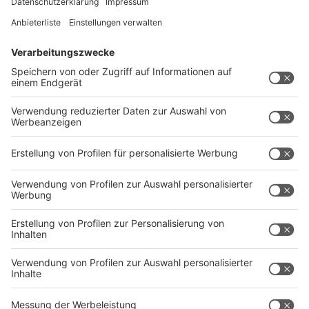
Anzeige
Nicht erlaubt sind:
Gefährliche Arbeiten, z. B. mit gefährlichen
Maschinen oder Chemikalien
Nachtarbeit, mit Ausnahmen wie oben
beschrieben
Tätigkeiten mit hoher psychischer oder
körperlicher Belastung
Anzeige
Bin ich im Ferienjob versichert?
Anzeige
Ja, Ferienjobber sind gesetzlich unfallversichert –