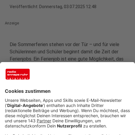
Veröffentlicht:
Donnerstag, 03.07.2025 12:48
Anzeige
Die Sommerferien stehen vor der Tür – und für viele
Schülerinnen und Schüler beginnt damit die Zeit der
Ferienjobs. Ein Ferienjob ist eine gute Möglichkeit, das
eigene Taschengeld aufzubessern und erste Einblicke
in die Berufswelt zu erhalten. Doch welche Regeln
gelten eigentlich für Kinder und Jugendliche, wenn sie
in den Ferien arbeiten möchten? WIr haben mit
Rechtsanwalt Arndt Kempgens geklärt , was erlaubt
ist - und was nicht.
Anzeige